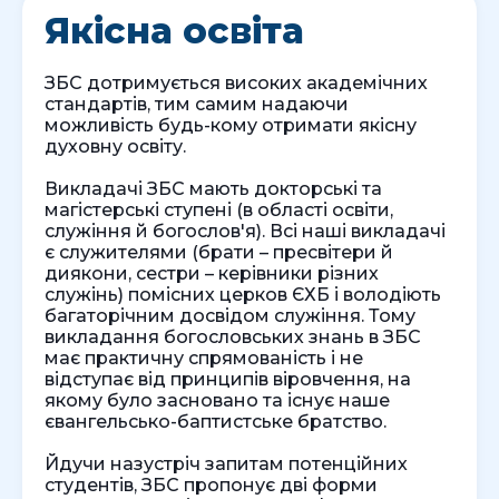
Якісна освіта
ЗБС дотримується високих академічних
стандартів, тим самим надаючи
можливість будь-кому отримати якісну
духовну освіту.
Викладачі ЗБС мають докторські та
магістерські ступені (в області освіти,
служіння й богослов'я). Всі наші викладачі
є служителями (брати – пресвітери й
диякони, сестри – керівники різних
служінь) помісних церков ЄХБ і володіють
багаторічним досвідом служіння. Тому
викладання богословських знань в ЗБС
має практичну спрямованість і не
відступає від принципів віровчення, на
якому було засновано та існує наше
євангельсько-баптистське братство.
Йдучи назустріч запитам потенційних
студентів, ЗБС пропонує дві форми