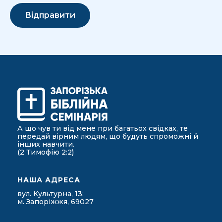
А що чув ти від мене при багатьох свідках, те
передай вірним людям, що будуть спроможні й
інших навчити.
(2 Тимофію 2:2)
НАША АДРЕСА
вул. Культурна, 13;
м. Запоріжжя, 69027